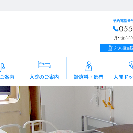
予約電話番
055
月〜金 8:30〜
外来担当
ご案内
入院のご案内
診療科・部門
人間ド