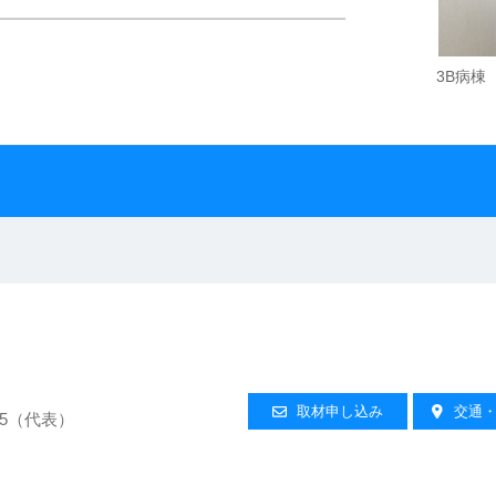
3B病棟
取材申し込み
交通
2525（代表）